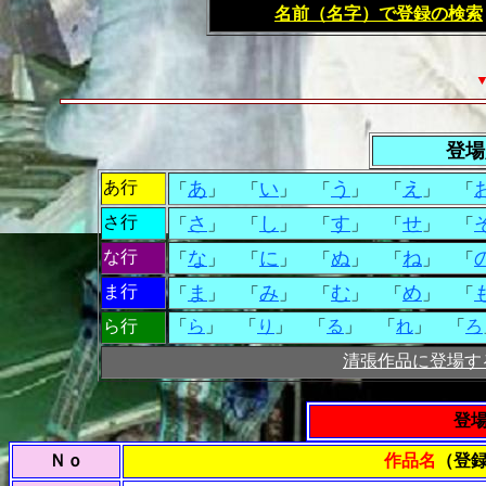
名前（名字）で登録の検索
登場
あ行
あ
い
う
え
「
」 「
」 「
」 「
」 「
さ行
さ
し
す
せ
「
」 「
」 「
」 「
」 「
な行
な
に
ぬ
ね
「
」 「
」 「
」 「
」 「
ま行
ま
み
む
め
「
」 「
」 「
」 「
」 「
ら行
「
ら
」 「
り
」 「
る
」 「
れ
」 「
ろ
清張作品に登場す
登
Ｎｏ
作品名
（登