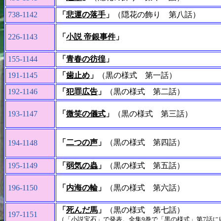
738-1142
「
悲運の落手
」
（隠花の飾り 第八話）
226-1143
「
小説 帝銀事件
」
155-1144
「
青春の彷徨
」
191-1145
「
歯止め
」
（黒の様式 第一話）
192-1146
「
犯罪広告
」
（黒の様式 第二話）
193-1147
「
微笑の儀式
」
（黒の様式 第三話）
「
二つの声
」
（黒の様式 第四話）
194-1148
195-1149
「
弱気の蟲
」
（黒の様式 第五話）
196-1150
「
内海の輪
」
（黒の様式 第六話）
「
死んだ馬
」
（黒の様式 第七話）
197-1151
（「小説宝石」で発表。全集9巻で「黒の様式」第7話に