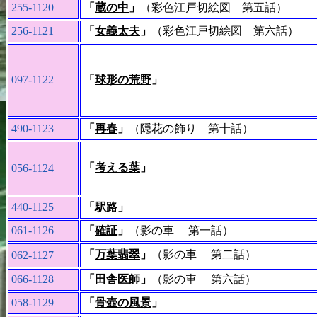
255-1120
「
蔵の中
」
（彩色江戸切絵図 第五話）
256-1121
「
女義太夫
」
（彩色江戸切絵図 第六話）
097-1122
「
球形の荒野
」
490-1123
「
再春
」
（隠花の飾り 第十話）
「
考える葉
」
056-1124
440-1125
「
駅路
」
061-1126
「
確証
」
（影の車 第一話）
「
万葉翡翠
」
（影の車 第二話）
062-1127
066-1128
「
田舎医師
」
（影の車 第六話）
058-1129
「
骨壺の風景
」