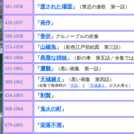
渡された場面
181-1056
「
」
（禁忌の連歌 第一話）
発作
420-1057
「
」
骨折
599-1058
「
」
グルノーブルの吹奏
山椒魚
253-1059
「
」
（彩色江戸切絵図 第三話）
典雅な姉妹
065-1060
「
」
（影の車 第五話／全集では
遭難
121-1061
「
」
（黒い画集 第一話）
天城越え
「
」
（黒い画集 第四話）
500-1062
（全集で発表時の「
失踪
」と「
天城越え
」が入れ替え）
剥製
434-1063
「
」
鬼火の町
008-1064
「
」
栄落不測
679-1065
「
」