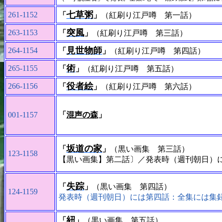
七草粥
261-1152
「
」
（紅刷り江戸噂 第一話）
突風
263-1153
「
」
（紅刷り江戸噂 第三話）
見世物師
264-1154
「
」
（紅刷り江戸噂 第四話）
術
265-1155
「
」
（紅刷り江戸噂 第五話）
役者絵
266-1156
「
」
（紅刷り江戸噂 第六話）
001-1157
「
混声の森
」
坂道の家
「
」
（黒い画集 第三話）
123-1158
【黒い画集】第二話〕／発表時（週刊朝日）
失踪
「
」
（黒い画集 第四話）
124-1159
発表時（週刊朝日）には第四話：全集には集
紐
「
」
（黒い画集 第五話）