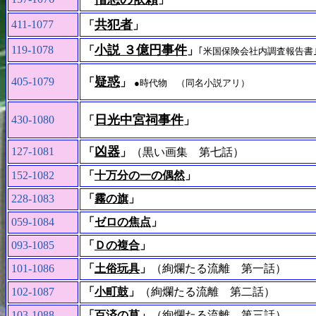
共犯者
411-1077
「
」
小説 ３億円事件
119-1078
「
」
｢米国保険会社内調査報告書
疑惑
405-1079
「
」
●時代物 （同名小説アリ）
日光中宮祠事件
430-1080
「
」
凶器
127-1081
「
」
（黒い画集 第七話）
152-1082
「
十万分の一の偶然
」
228-1083
「
霧の旗
」
059-1084
「
ゼロの焦点
」
093-1085
「
Ｄの複合
」
101-1086
「
土俗玩具
」
（絢爛たる流離 第一話）
102-1087
「
小町鼓
」
（絢爛たる流離 第二話）
103-1088
「
百済の草
」
（絢爛たる流離 第三話）