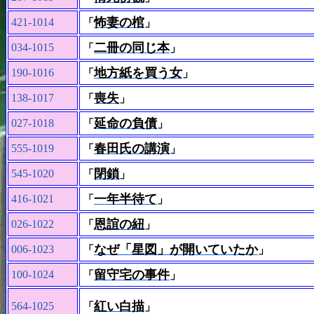
怖妻の棺
421-1014
「
」
二冊の同じ本
034-1015
「
」
地方紙を買う女
190-1016
「
」
喪失
138-1017
「
」
延命の負債
027-1018
「
」
春田氏の講演
555-1019
「
」
閉鎖
545-1020
「
」
一年半待て
416-1021
「
」
恩誼の紐
026-1022
「
」
なぜ「星図」が開いていたか
006-1023
「
」
留守宅の事件
100-1024
「
」
紅い白描
564-1025
「
」