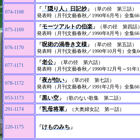
「隠り人」日記抄
「
」
（草の径 第三話）
074-1168
発表時（月刊文藝春秋／1990年6月号）全集6
モーツアルトの伯楽
「
」
（草の径 第四話
075-1169
発表時（月刊文藝春秋／1990年8月号）全集6
呪術の渦巻き文様
「
」
（草の径 第五話）
076-1170
発表時（月刊文藝春秋／1990年10月号）全集
老公
「
」
（草の径 第六話）
077-1171
発表時（月刊文藝春秋／1990年12月号～91年
夜が怕い
「
」
（草の径 第七話）
078-1172
発表時（月刊文藝春秋／1991年2月号）全集6
黒い空
053-1173
「
」
（歌のない歌集 第二話）
乳母将軍
291-1174
「
」
（大奥婦女記 第一話）
けものみち
220-1175
「
」