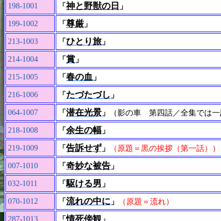
神と野獣の日
198-1001
「
」
尊厳
199-1002
「
」
ひとり旅
213-1003
「
」
賞
214-1004
「
」
春の血
215-1005
「
」
たづたづし
216-1006
「
」
潜在光景
064-1007
「
」
（影の車 第四話／全集では一
余生の幅
218-1008
「
」
告訴せず
219-1009
「
」
（原題＝黒の挨拶（第一話））
奇妙な被告
007-1010
「
」
駆ける男
032-1011
「
」
流れの中に
070-1012
「
」
（原題＝流れ）
情死傍観
287-1013
「
」