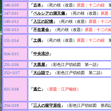
146-1110
「
古本
」
（死の枝（改題）
原題：十二の紐
第
147-1111
「
ペルシアの測天儀
」
（死の枝（改題）
原題
149-1112
「
入江の記憶
」
（死の枝（改題）
原題：十二
150-1113
「
不在宴会
」
（死の枝（改題）
原題：十二の
「
土偶
」
（死の枝（改題）
原題：十二の紐
第
151-1114
「
中央流沙
」
016-1115
251-1116
「
大黒屋
」
（彩色江戸切絵図 第一話）
252+1117
「
大山詣で
」
（彩色江戸切絵図 第二話）
021-1118
「
逃亡
」
（原題：江戸秘紋）
254-1119
「
三人の留守居役
」
（彩色江戸切絵図 第四