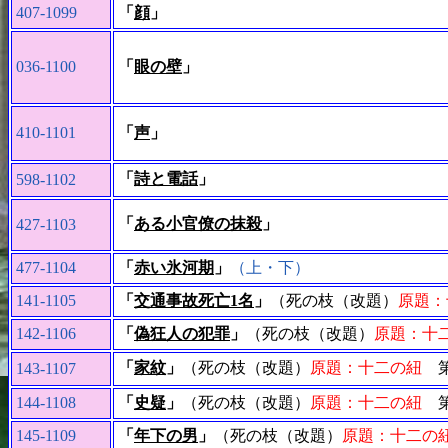
407-1099
「
顔
」
036-1100
「
眼の壁
」
410-1101
「
声
」
「
詩と電話
」
598-1102
「
ある小官僚の抹殺
」
427-1103
477-1104
「
赤い氷河期
」
（上・下）
141-1105
「
交通事故死亡1名
」
（死の枝（改題）
原題：
142-1106
「
偽狂人の犯罪
」
（死の枝（改題）
原題：十
「
家紋
」
（死の枝（改題）
原題：十二の紐
第
143-1107
144-1108
「
史疑
」
（死の枝（改題）
原題：十二の紐
第
145-1109
「
年下の男
」
（死の枝（改題）
原題：十二の