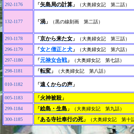
矢島局の計算
292-1176
「
」
（大奥婦女記 第二話）
渦
132-1177
「
」
（黒の線刻画 第二話）
京から来た女
293-1178
「
」
（大奥婦女記 第三話）
女と僧正と犬
296-1179
「
」
（大奥婦女記 第六話）
元禄女合戦
297-1180
「
」
（大奥婦女記 第七話）
転変
298-1181
「
」
（大奥婦女記 第八話）
遠くからの声
010-1182
「
」
火神被殺
005-1183
「
」
絵島・生島
299-1184
「
」
（大奥婦女記 第九話）
ある寺社奉行の死
300-1185
「
」
（大奥婦女記 第十