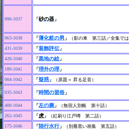
砂の器
096-1037
「
」
薄化粧の男
063-1038
「
」
（影の車 第三話／全集では
装飾評伝
431-1039
「
」
黒地の絵
428-1040
「
」
理外の理
189-1041
「
」
疑惑
004-1042
「
」
（原題＝ 昇る足音）
時間の習俗
035-1043
「
」
左の腕
400-1044
「
」
（無宿人別帳 第十話）
虎
262-1045
「
」
（紅刷り江戸噂 第二話）
陸行水行
175-1046
「
」
（別冊黒い画集 第五話）