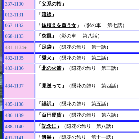
337-1130
「
父系の指
」
「
暗線
」
012-1131
067-1132
「
鉢植えを買う女
」
（影の車 第七話）
「
突風
」
（影の車 第八話）
068-1133
「
足袋
」
（隠花の飾り 第一話）
481-1134●
482-1135
「
愛犬
」
（隠花の飾り 第二話）
483-1136
「
北の火箭
」
（隠花の飾り 第三話）
484-1137
「
見送って
」
（隠花の飾り 第四話）
「
誤訳
」
（隠花の飾り 第五話）
485-1138
「
百円硬貨
」
（隠花の飾り 第六話）
486-1139
「
記念に
」
（隠花の飾り 第八話）
488-1140
「
遺墨
」
（隠花の飾り 第十一話）
491-1141