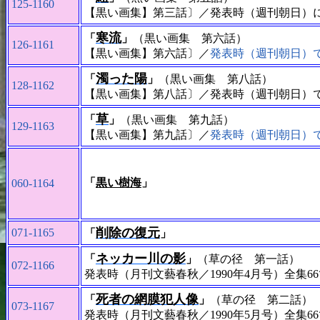
125-1160
【黒い画集】第三話〕／発表時（週刊朝日）
寒流
「
」
（黒い画集 第六話）
126-1161
【黒い画集】第六話〕／
発表時（週刊朝日）
濁った陽
「
」
（黒い画集 第八話）
128-1162
【黒い画集】第八話〕／発表時（週刊朝日）
草
「
」
（黒い画集 第九話）
129-1163
【黒い画集】第九話〕／
発表時（週刊朝日）
「
黒い樹海
」
060-1164
削除の復元
071-1165
「
」
ネッカー川の影
「
」
（草の径 第一話）
072-1166
発表時（月刊文藝春秋／1990年4月号）全集6
死者の網膜犯人像
「
」
（草の径 第二話）
073-1167
発表時（月刊文藝春秋／1990年5月号）全集6