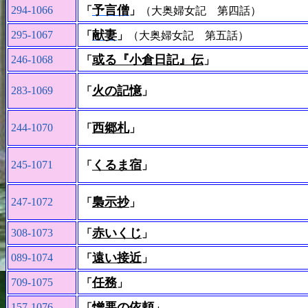
予言僧
294-1066
「
」
（大奥婦女記 第四話）
献妻
295-1067
「
」
（大奥婦女記 第五話）
或る『小倉日記』伝
246-1068
「
」
火の記憶
283-1069
「
」
西郷札
244-1070
「
」
くるま宿
245-1071
「
」
梟示抄
247-1072
「
」
赤いくじ
308-1073
「
」
遠い接近
089-1074
「
」
任務
709-1075
「
」
憎悪の依頼
157-1076
「
」