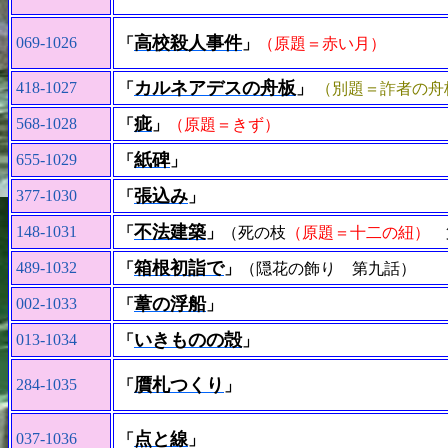
高校殺人事件
069-1026
「
」
（原題＝赤い月）
カルネアデスの舟板
418-1027
「
」
（別題＝詐者の舟
疵
568-1028
「
」
（原題＝きず）
紙碑
655-1029
「
」
張込み
377-1030
「
」
不法建築
148-1031
「
」
（死の枝
（原題＝十二の紐）
箱根初詣で
489-1032
「
」
（隠花の飾り 第九話）
葦の浮船
002-1033
「
」
いきものの殻
013-1034
「
」
贋札つくり
284-1035
「
」
点と線
037-1036
「
」