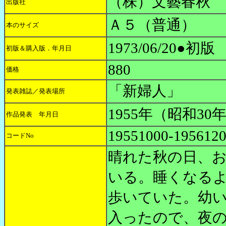
（株）文藝春秋
出版社
Ａ５（普通）
本のサイズ
1973/06/20●初版
初版＆購入版．年月日
880
価格
「新婦人」
発表雑誌／発表場所
1955年（昭和30
作品発表 年月日
19551000-195612
コードNo
晴れた秋の日、
いる。睡くなる
歩いていた。幼
入ったので、夜