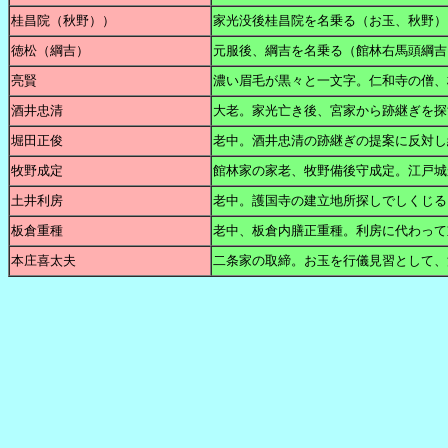
桂昌院（秋野））
家光没後桂昌院を名乗る（お玉、秋野）
徳松（綱吉）
元服後、綱吉を名乗る（館林右馬頭綱吉
亮賢
濃い眉毛が黒々と一文字。仁和寺の僧、
酒井忠清
大老。家光亡き後、宮家から跡継ぎを探
堀田正俊
老中。酒井忠清の跡継ぎの提案に反対し
牧野成定
館林家の家老、牧野備後守成定。江戸
土井利房
老中。護国寺の建立地所探しでしくじる
板倉重種
老中、板倉内膳正重種。利房に代わって
本庄喜太夫
二条家の取締。お玉を行儀見習として