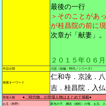
最後の一行
＞そのことがあ
が桂昌院の前に
次章が「献妻」。
２０１５年０６月
作品分類
小説（短編・時代／シリーズ）
仁和寺．京訛．八
検索キーワード
吉．桂昌院．入仏
●
「時代物」の登場人物はまとめて掲載
●
登場人物
お玉（秋野）
家光の子、綱吉（徳松）の母。お玉、八