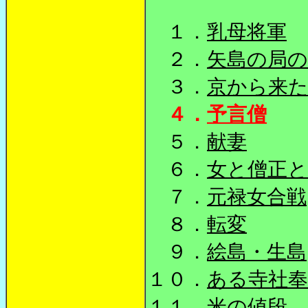
１．
乳母将軍
２．
矢島の局の
３．
京から来
４．
予言僧
５．
献妻
６．
女と僧正と
７．
元禄女合戦
８．
転変
９．
絵島・生島
１０．
ある寺社奉
１１．
米の値段