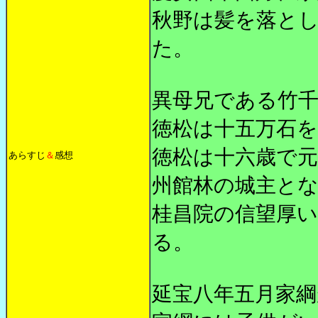
秋野は髪を落と
た。
異母兄である竹
徳松は十五万石
徳松は十六歳で
あらすじ
＆
感想
州館林の城主と
桂昌院の信望厚い
る。
延宝八年五月家綱