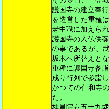
護国寺の建立奉
を造営した重種
老中職に加えら
護国寺の入仏供
の事であるが、
坂木へ所替えと
重種に護国寺参詣
成り行列で参詣
かつての仁和寺
た。
桂昌院も五十九