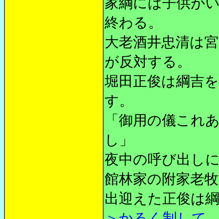
家綱には子供が
終わる。
大老酒井忠清は
が反対する。
堀田正俊は綱吉
す。
「御用の儀これ
し」
夜中の呼び出し
館林家の附家老
出迎えた正俊は
＞かるく制して