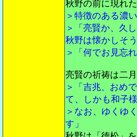
秋野の前に現れ
＞特徴のある濃
＞「亮賢か、久
秋野は懐かしそ
＞「何でお見忘
亮賢の祈祷は二
＞「吉兆、おめ
て、しかも和子
＞なお、ゆくゆ
す」
秋野は「徳松」