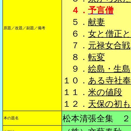
４．
予言僧
５．
献妻
原題／改題／副題／備考
６．
女と僧正と
７．
元禄女合戦
８．
転変
９．
絵島・生島
１０．
ある寺社奉
１１．
米の値段
１２．
天保の初
松本清張全集 ２
本の題名