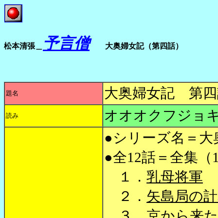
予言僧
松本清張＿
大奥婦女記（第四話）
大奥婦女記 第四
題名
オオオクフジョ
読み
●シリーズ名＝大
●全12話＝全集（
１．
乳母将軍
２．
矢島局の計
３．
京から来