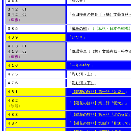
３３８
「
石の骨
」
３４２__01
３４２__02
「
石田検事の怪死〔（株）文藝春秋＝
（重複）
３８５
「
厳島の戦
」
（【私説・日本合戦譚
４０９
「
いびき
」
４１３__01
４１３__02
「
陰謀将軍〔（株）文藝春秋＝松本
（重複）
４１６
「
一年半待て
」
４７５
「
彩り河（上）
」
４７６
「
彩り河（下）
」
４８１
「
【隠花の飾り】第一話『足袋』
」
４８２
「
【隠花の飾り】第二話『愛犬』
」
（改題）
４８３
「
【隠花の飾り】第三話『北の火箭
４８４
「
【隠花の飾り】第四話『見送って