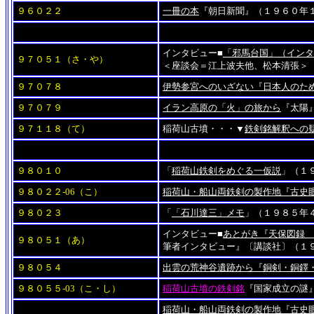
９６０２２
一冊の本
『朝日新聞』（１９６０年
インタビュー■
「邪馬台国」（インタ
９７０５１
（さ・や）
＜座談会＝江上波夫他、松本清張
９７０７８
伊勢参宮へのいざない『日本人のた
９７０７９
イラン高原の「火」の旅から
『太陽
９７１１８（て）
稲荷山古墳・・・▼
鉄剣銘解釈への
９８０１０
「
稲荷山鉄剣をめぐる一仮説
」（１
９８０２２-06
（こ）
稲荷山・船山両鉄剣の製作地『古史
９８０２３
「
「石川達三」メモ
」（１９８５年
インタビュー■
あとがき『天保図録 
９８０５１（あ）
筆者インタビュー』〔講談社〕（１
９８０５４
出雲の荒神谷遺跡から『銅剣・銅鐸
９８０５５-03（こ・し）
稲荷山古墳の鉄剣銘
『国家成立の謎
稲荷山・船山両鉄剣の製作地『古史