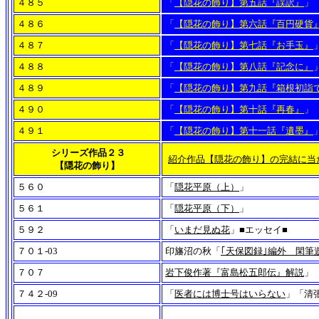
４８５
「
【隠花の飾り】第五話『誤訳』
」
４８６
「
【隠花の飾り】第六話『百円硬貨
４８７
「
【隠花の飾り】第七話『お手玉』
４８８
「
【隠花の飾り】第八話『記念に』
４８９
「
【隠花の飾り】第九話『箱根初詣
４９０
「
【隠花の飾り】第十話『再春』
」
４９１
「
【隠花の飾り】第十一話『遺墨』
シリーズ作品２３
紹介作品【隠花の飾り】の完結に当
【隠花の飾り】
５６０
「
隠花平原（上）
」
５６１
「
隠花平原（下）
」
５９２
「
いまだ見ぬ花
」■エッセイ■
７０１-03
印旛沼の秋「
｢天保図録｣編外 閑筆
７０７
岩下俊作著『富島松五郎伝』解説
」
７４２-09
「
医者には博士号はいらない
」「清