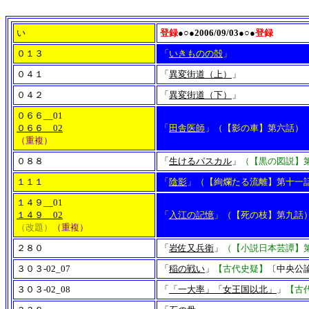
い
登録
●○●2006/09/03●○●
登録
０１３
「
いきものの殻
」
０４１
「
異変街道（上）
」
０４２
「
異変街道（下）
」
０６６__01
０６６__02
「
田舎医師
」（【影の車】第六話）
（重複）
０８８
「
生けるパスカル
」
（【黒の図説】
１１１
「
陰影
」（【絢爛たる流離】第十一
１４９__01
１４９__02
「
入江の記憶
」（【死の枝】第九話
（改題）
（重複）
２８０
「
岩佐又兵衛
」
（【小説日本芸譚】
３０３-02_07
「
稲の戦い
」
【古代史疑】
〔中央公論社
３０３-02_08
「
「一大率」「女王国以北」
」
【古