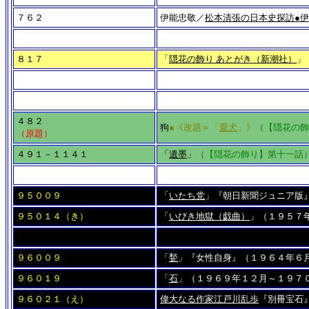
７６２
伊能忠敬／
松本清張の日本史探訪●
８１７
「
隠花の飾り あとがき（新潮社）
」
４８２
狗
●《改題＝「
愛犬
」》
（【隠花の飾
（原題）
４９１－１１４１
「
遺墨
」
（【隠花の飾り】第十一話
９５００９
「
いたち党
」『朝日新聞ジュニア版
９５０１４（き）
「
いびき地獄（戯曲）
」（１９５
９６００９
「
甃
」『女性自身』（１９６４年６
９６０１９
「
石
」（１９６９年１２月～１９７
９６０２１（え）
偉大なる作家江戸川乱歩
『別冊宝石