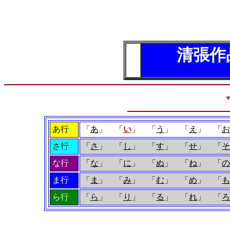
清張作
あ行
「
あ
」 「
い
」 「
う
」 「
え
」 「
お
さ行
「
さ
」 「
し
」 「
す
」 「
せ
」 「
そ
な行
「
な
」 「
に
」 「
ぬ
」 「
ね
」 「
の
ま行
「
ま
」 「
み
」 「
む
」 「
め
」 「
も
ら行
「
ら
」 「
り
」 「
る
」 「
れ
」 「
ろ