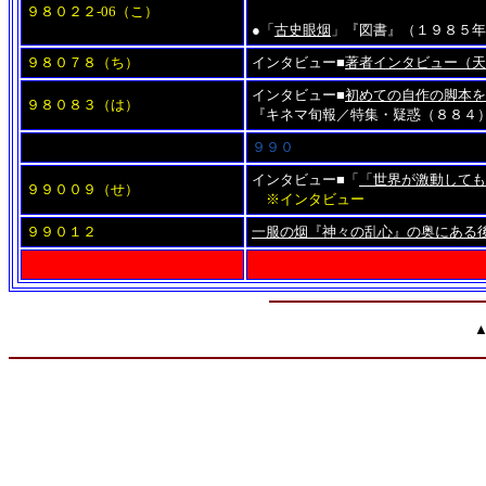
９８０２２-06
（こ）
●「
古史眼烟
」『図書』（１９８５年
９８０７８（ち）
インタビュー■
著者インタビュー（天
インタビュー■
初めての自作の脚本を
９８０８３（は）
『キネマ旬報／特集・疑惑（８８４
９９０
インタビュー■「
「世界が激動しても
９９００９（せ）
※インタビュー
９９０１２
一服の烟『神々の乱心』の奥にある