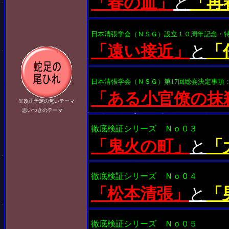
「春の血」
と
「再
日本清張学会（ＮＳＧ）設立１０周年記念・
「遠い接近」
と
「
日本清張学会（ＮＳＧ）第17回総会決定事項
「ある小官僚の抹
※改正予定の無いテーマ
思いつきのテーマ
徹底検証シリーズ Ｎｏ０３
「鬼火の町」
と
「
徹底検証シリーズ Ｎｏ０４
「松本清張」
と
「
徹底検証シリーズ Ｎｏ０５