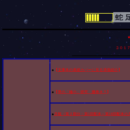
２０１
●
【
文庫本の表紙カバーに見る清張紹介
】
●
【
帯の「極小」研究 腰巻き？
】
●
月報（第２期分：第1回配本～第18回配本の