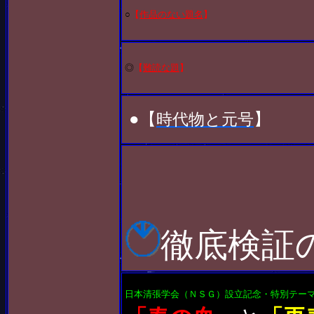
○
【
作品のない題名
】
◎
【
難読な題
】
●【
時代物と元号
】
徹底検証
日本清張学会（ＮＳＧ）設立記念・特別テー