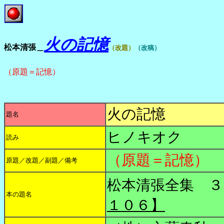
火の記憶
松本清張＿
（改題）
（改稿）
（原題＝記憶）
火の記憶
題名
ヒノキオク
読み
（原題＝記憶）
原題／改題／副題／備考
松本清張全集 ３
本の題名
１０６】