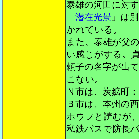
泰雄の河田に対
「
潜在光景
」は別
かれている。
また、泰雄が父
い感じがする。
頼子の名字が出
こない。
Ｎ市は、炭鉱町
Ｂ市は、本州の
ホウフと読むが
私鉄バスで防長