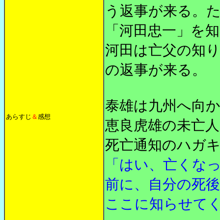
う返事が来る。
「河田忠一」を
河田は亡父の知
の返事が来る。
泰雄は九州へ向
あらすじ
＆
感想
恵良虎雄の未亡
死亡通知のハガ
「はい、亡くな
前に、自分の死後
ここに知らせて