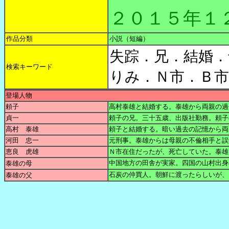
２０１５年１
作品分類
小説（短編）
失踪．兄．結婚．
検索キーワード
りみ．Ｎ市．Ｂ
登場人物
頼子
高村泰雄と結婚する。泰雄から両親の過
貞一
頼子の兄。三十五歳、出版社勤務。頼子
高村 泰雄
頼子と結婚する。暗い過去の記憶から両
河田 忠一
元刑事。泰雄からは母親の不倫相手と誤
恵良 虎雄
Ｎ市在住だったが、死亡していた。泰雄
中国地方の田舎が実家。四国の山村出身
泰雄の母
石炭の仲買人。朝鮮に渡ったらしいが、
泰雄の父