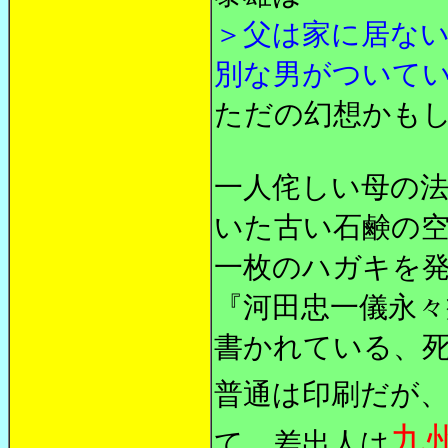
＞父は家に居な
別な男がついて
ただの幻想かも
一人侘しい母の
いた古い石鹸の
一枚のハガキを
『河田忠一儀永々
書かれている、
普通は印刷だが
九
て、差出人は