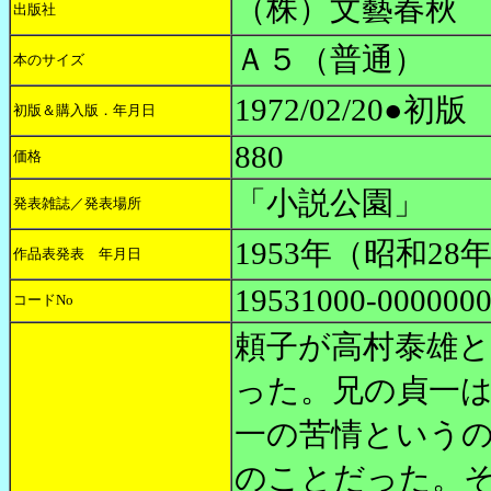
（株）文藝春秋
出版社
Ａ５（普通）
本のサイズ
1972/02/20●初版
初版＆購入版．年月日
880
価格
「小説公園」
発表雑誌／発表場所
1953年（昭和28
作品表発表 年月日
19531000-000000
コードNo
頼子が高村泰雄
った。兄の貞一
一の苦情という
のことだった。