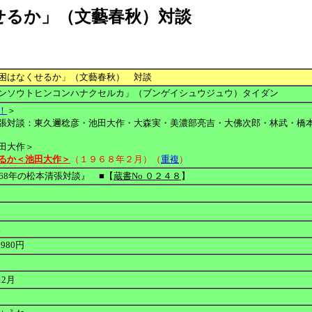
せるか」（文藝春秋）対談
困はなくせるか」（文藝春秋） 対談
ンソウトヒンコンハナクセルカ」（ブンゲイシュウジュウ）タイダン
！
＞
張対談：
東
久邇稔彦・池田大作・大森実・美濃部亮吉・大佛次郎・林武・橋
田大作＞
るか＜池田大作＞
（１９６８年２月）（
重複
）
968年の松本清張対談』
■【
蔵書No ０２４８
】
初版
1980円
12月