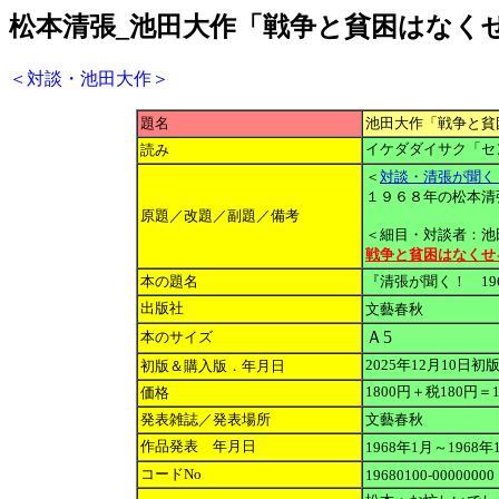
松本清張_池田大作「戦争と貧困はなく
＜対談・池田大作＞
題名
池田大作「戦争と貧
読み
イケダダイサク「セ
＜
対談・清張が聞く
１９６８年の松本清
原題／改題／副題／備考
＜細目・対談者：池
戦争と貧困はなくせ
本の題名
『清張が聞く！ 1
出版社
文藝春秋
Ａ5
本のサイズ
初版＆購入版．年月日
2025年12月10日
価格
1800円＋税180円＝
発表雑誌／発表場所
文藝春秋
作品発表 年月日
1968年1月～1968年
コードNo
19680100-00000000