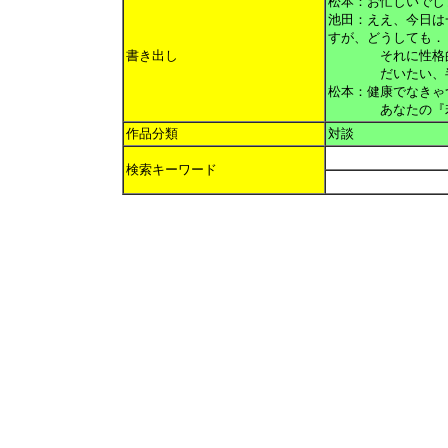
松本：お忙しいでし
池田：ええ、今日は
すが、どうしても．
書き出し
それに性格的に、
だいたい、半年く
松本：健康でなきゃ
あなたの『若き日
作品分類
対談
検索キーワード