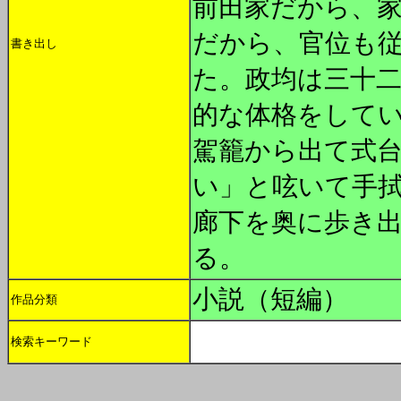
前田家だから、
だから、官位も
書き出し
た。政均は三十
的な体格をして
駕籠から出て式
い」と呟いて手
廊下を奥に歩き
る。
小説（短編）
作品分類
検索キーワード