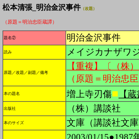
松本清張_明治金沢事件
（改題）
（原題＝明治忠臣蔵譚）
明治金沢事件
題名②
メイジカナザワ
読み
【重複】〔（株）
原題／改題／副題／備考
（原題＝明治忠臣
■
増上寺刃傷
【蔵
本の題名
（株）講談社
出版社
文庫（講談社文庫
本のサイズ
2003/01/15