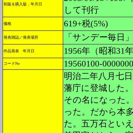
初版＆購入版．年月日
して刊行
619+税(5%)
価格
「サンデー毎日
発表雑誌／発表場所
1956年（昭和31
作品発表 年月日
19560100-000000
コードNo
明治二年八月七日
藩庁に登城した
その名になった
った。だから本
た。五万石とい