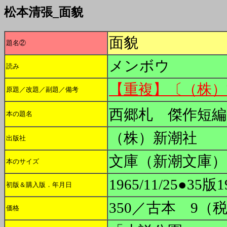
松本清張_面貌
面貌
題名②
メンボウ
読み
【重複】〔（株）
原題／改題／副題／備考
西郷札 傑作短編
本の題名
（株）新潮社
出版社
文庫（新潮文庫）
本のサイズ
1965/11/25●35版19
初版＆購入版．年月日
350／古本 9（
価格