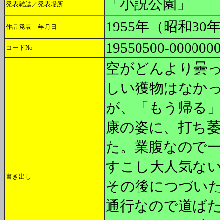
「小説公園」
発表雑誌／発表場所
1955年（昭和30
作品発表 年月日
19550500-000000
コードNo
空がどんより曇
しい獲物はなか
が、「もう帰る
康の姿に、打ち
た。業腹なので
すこし大人気な
書き出し
その後につづい
通行なので道ば