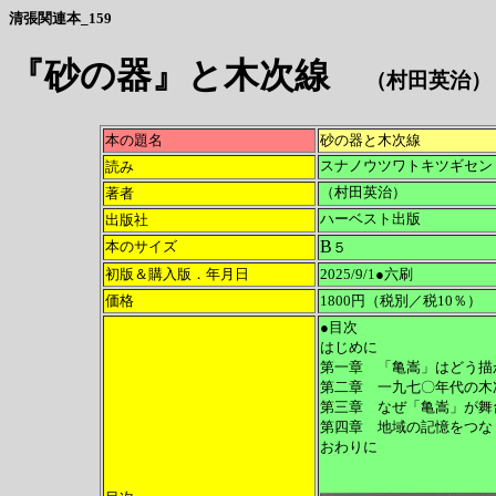
清張関連本_159
『砂の器』と木次線
（村田英治）
本の題名
砂の器と木次線
読み
スナノウツワトキツギセン
著者
（村田英治）
出版社
ハーベスト出版
B
本のサイズ
５
初版＆購入版．年月日
2025/9/1●六刷
価格
1800円（税別／税10％）
●目次
はじめに
第一章 「亀嵩」はどう描
第二章 一九七〇年代の木
第三章 なぜ「亀嵩」が舞
第四章 地域の記憶をつな
おわりに